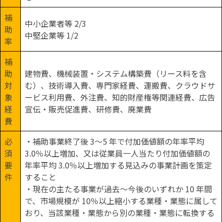
補
中小企業者等 2/3
助
中堅企業等 1/2
率
補
助
建物費、機械装置・システム構築費（リース料を含
対
む）、技術導入費、専門家経費、運搬費、クラウドサ
象
ービス利用費、外注費、知的財産権等関連経費、広告
経
宣伝・販売促進費、研修費、廃業費
費
必
・補助事業終了後 3～5 年で付加価値額の年率平均
須
3.0％以上増加、又は従業員一人当たり付加価値額の
要
年率平均 3.0％以上増加する見込みの事業計画を策定
件
すること
・現在の主たる事業が過去～今後のいずれか 10 年間
で、市場規模が 10％以上縮小する業種・業態に属して
おり、当該業種・業態から別の業種・業態に転換する