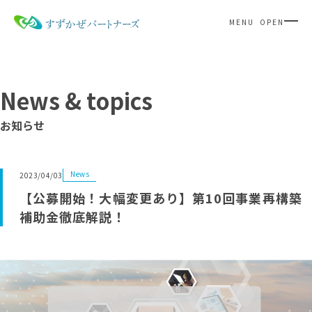
MENU OPEN
N
e
w
s
&
t
o
p
i
c
s
お知らせ
News
2023/04/03
【公募開始！大幅変更あり】第10回事業再構築
補助金徹底解説！