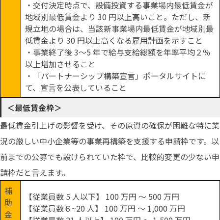
・交付決定時点で、設備投資する事業場内最低賃金が
地域別最低賃金より 30 円以上高いこと。ただし、新
規立地の場合は、当該新事業場内最低賃金が地域別最
低賃金より 30 円以上高くなる雇用計画を示すこと
・事業終了後 3～5 年で給与支給総額を年率平均２％
以上増加させること
・「パートナーシップ構築宣言」ポータルサイトに
て、宣言を公表していること
＜最低賃金枠＞
最低賃金引上げの影響を受け、その原資の確保が困難な特に業
況の厳しい中小企業等の事業再構築を支援する申請枠です。以
前までの公募でも設けられていた枠で、比較的変更の少ない申
請枠だと言えます。
補
【従業員数 5 人以下】 100 万円 ～ 500 万円
助
【従業員数６~20 人】 100 万円 ～ 1,000 万円
金
【従業員数 21 人以上】 100 万円 ～ 1,500 万円