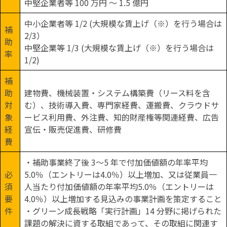
中堅企業者等 100 万円 ～ 1.5 億円
中小企業者等 1/2 (大規模な賃上げ（※）を行う場合は
補
2/3）
助
中堅企業等 1/3 (大規模な賃上げ（※）を行う場合は
率
1/2)
補
助
建物費、機械装置・システム構築費（リース料を含
対
む）、技術導入費、専門家経費、運搬費、クラウドサ
象
ービス利用費、外注費、知的財産権等関連経費、広告
経
宣伝・販売促進費、研修費
費
・補助事業終了後 3～5 年で付加価値額の年率平均
必
5.0％（エントリーは4.0％）以上増加、又は従業員一
須
人当たり付加価値額の年率平均5.0％（エントリーは
要
4.0％）以上増加する見込みの事業計画を策定すること
件
・グリーン成長戦略「実行計画」14 分野に掲げられた
課題の解決に資する取組であって、その取組に関連す