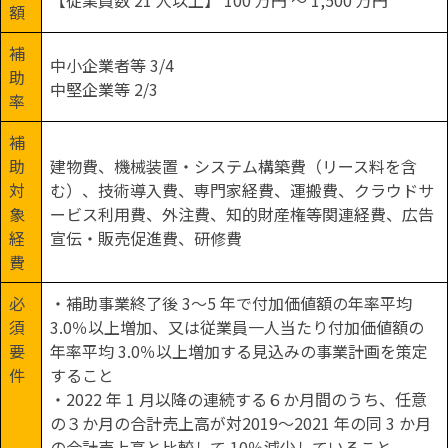
額
補
中小企業者等 3/4
助
中堅企業等 2/3
率
補
助
建物費、機械装置・システム構築費（リース料を含
対
む）、技術導入費、専門家経費、運搬費、クラウドサ
象
ービス利用費、外注費、知的財産権等関連経費、広告
経
宣伝・販売促進費、研修費
費
必
・補助事業終了後 3～5 年で付加価値額の年率平均
須
3.0％以上増加、又は従業員一人当たり付加価値額の
要
年率平均 3.0％以上増加する見込みの事業計画を策定
件
すること
・2022 年 1 月以降の連続する６か月間のうち、任意
の３か月の合計売上高が対2019～2021 年の同 3 か月
の合計売上高と比較して 10％減少していること