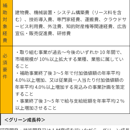
補
助
建物費、機械装置・システム構築費（リース料を含
対
む）、技術導入費、専門家経費、運搬費、クラウドサ
象
ービス利用費、外注費、知的財産権等関連経費、広告
経
宣伝・販売促進費、研修費
費
・取り組む事業が過去～今後のいずれか 10 年間で、
必
市場規模が 10％以上拡大する業種、業態に属してい
須
ること
要
・補助事業終了後 3～5 年で付加価値額の年率平均
件
4.0％以上増加、又は従業員一人当たり付加価値額の
年率平均 4.0％以上増加する見込みの事業計画を策定
すること
・事業終了後 3～5 年で給与支給総額を年率平均２％
以上増加させること
＜グリーン成長枠＞
研究開発・技術開発又は人材育成を行いながら、グリーン成長