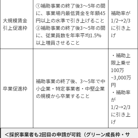
①補助事業の終了後3～5年の間
に、事業場内最低賃金を年額45
補助率が
大規模賃金
円以上の水準で引き上げること
1/2→2/3
引上促進枠
②補助事業の終了後3～5年の間
に引き上
に、従業員数を年率平均1.5%
げ
以上増員させること
・補助上
限上乗せ
100万
~3,000万
補助事業の終了後、3〜5年で中
円
卒業促進枠
⼩企業・特定事業者・中堅企業
・補助率
の規模から卒業すること
が
1/2→2/3
に引き上
げ
＜採択事業者も2回目の申請が可能（グリーン成長枠・サ