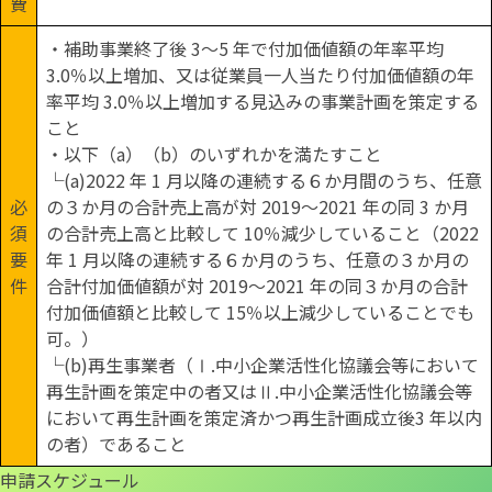
費
・補助事業終了後 3～5 年で付加価値額の年率平均
3.0％以上増加、又は従業員一人当たり付加価値額の年
率平均 3.0％以上増加する見込みの事業計画を策定する
こと
・以下（a）（b）のいずれかを満たすこと
└(a)2022 年 1 月以降の連続する６か月間のうち、任意
必
の３か月の合計売上高が対 2019～2021 年の同 3 か月
須
の合計売上高と比較して 10％減少していること（2022
要
年 1 月以降の連続する６か月のうち、任意の３か月の
件
合計付加価値額が対 2019～2021 年の同３か月の合計
付加価値額と比較して 15％以上減少していることでも
可。）
└(b)再生事業者（Ⅰ.中小企業活性化協議会等において
再生計画を策定中の者又はⅡ.中小企業活性化協議会等
において再生計画を策定済かつ再生計画成立後3 年以内
の者）であること
申請スケジュール