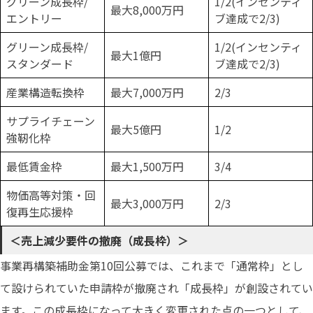
グリーン成長枠/
1/2(インセンティ
最大8,000万円
エントリー
ブ達成で2/3)
グリーン成長枠/
1/2(インセンティ
最大1億円
スタンダード
ブ達成で2/3)
産業構造転換枠
最大7,000万円
2/3
サプライチェーン
最大5億円
1/2
強靭化枠
最低賃金枠
最大1,500万円
3/4
物価高等対策・回
最大3,000万円
2/3
復再生応援枠
＜売上減少要件の撤廃（成長枠）＞
事業再構築補助金第10回公募では、これまで「通常枠」とし
て設けられていた申請枠が撤廃され「成長枠」が創設されてい
ます。この成長枠になって大きく変更された点の一つとして、