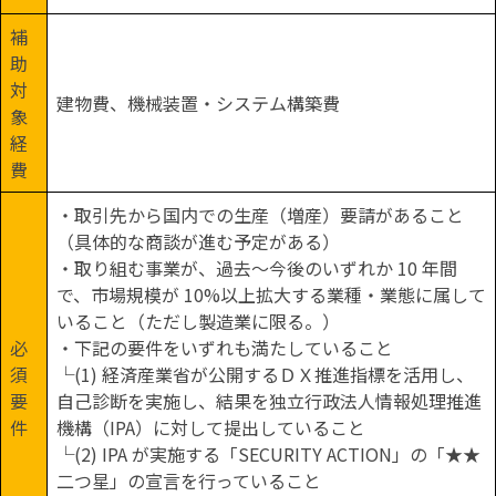
補
助
対
建物費、機械装置・システム構築費
象
経
費
・取引先から国内での生産（増産）要請があること
（具体的な商談が進む予定がある）
・取り組む事業が、過去～今後のいずれか 10 年間
で、市場規模が 10%以上拡大する業種・業態に属して
いること（ただし製造業に限る。）
必
・下記の要件をいずれも満たしていること
須
└(1) 経済産業省が公開するＤＸ推進指標を活用し、
要
自己診断を実施し、結果を独立行政法人情報処理推進
件
機構（IPA）に対して提出していること
└(2) IPA が実施する「SECURITY ACTION」の「★★
二つ星」の宣言を行っていること