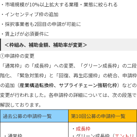
・市場規模が10%以上拡大する業種・業態に絞られる
・インセンティブ枠の追加
・採択事業者も2回目の申請が可能に
・賃上げが必須要件に
＜枠組み、補助金額、補助率が変更＞
①申請枠の変更
「通常枠」の「成長枠」への変更、「グリーン成長枠」の二段
階化、「緊急対策枠」と「回復、再生応援枠」の統合、申請枠
の追加（
産業構造転換枠、サプライチェーン強靭化枠
）などの
変更が行われました。各申請枠の詳細については、次の段落で
解説しております。
過去公募の申請枠一覧
第10回公募の申請枠一覧
・
成長枠
・通常枠
・グリーン成長枠（
エントリ