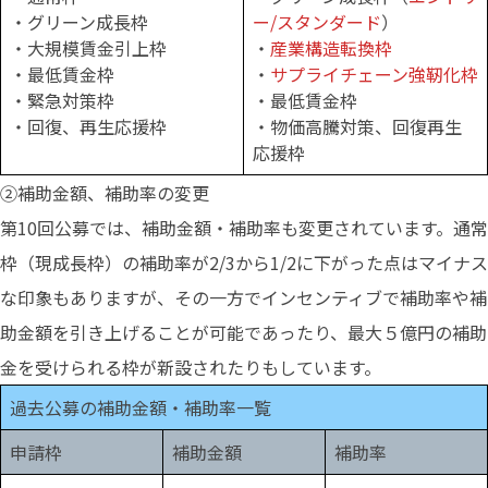
・グリーン成長枠
ー/スタンダード
）
・大規模賃金引上枠
・
産業構造転換枠
・最低賃金枠
・
サプライチェーン強靭化枠
・緊急対策枠
・最低賃金枠
・回復、再生応援枠
・物価高騰対策、回復再生
応援枠
②補助金額、補助率の変更
第10回公募では、補助金額・補助率も変更されています。通常
枠（現成長枠）の補助率が2/3から1/2に下がった点はマイナス
な印象もありますが、その一方でインセンティブで補助率や補
助金額を引き上げることが可能であったり、最大５億円の補助
金を受けられる枠が新設されたりもしています。
過去公募の補助金額・補助率一覧
申請枠
補助金額
補助率