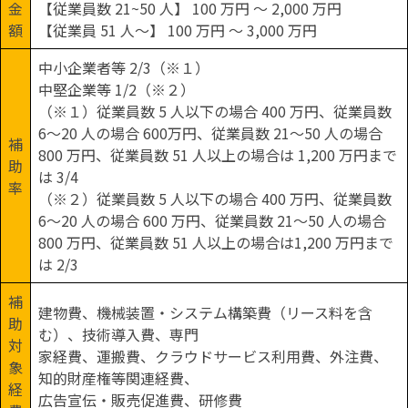
金
【従業員数 21~50 人】 100 万円 ～ 2,000 万円
額
【従業員 51 人～】 100 万円 ～ 3,000 万円
中小企業者等 2/3（※１）
中堅企業等 1/2（※２）
（※１）従業員数 5 人以下の場合 400 万円、従業員数
6～20 人の場合 600万円、従業員数 21～50 人の場合
補
800 万円、従業員数 51 人以上の場合は 1,200 万円まで
助
は 3/4
率
（※２）従業員数 5 人以下の場合 400 万円、従業員数
6～20 人の場合 600 万円、従業員数 21～50 人の場合
800 万円、従業員数 51 人以上の場合は1,200 万円まで
は 2/3
補
建物費、機械装置・システム構築費（リース料を含
助
む）、技術導入費、専門
対
家経費、運搬費、クラウドサービス利用費、外注費、
象
知的財産権等関連経費、
経
広告宣伝・販売促進費、研修費