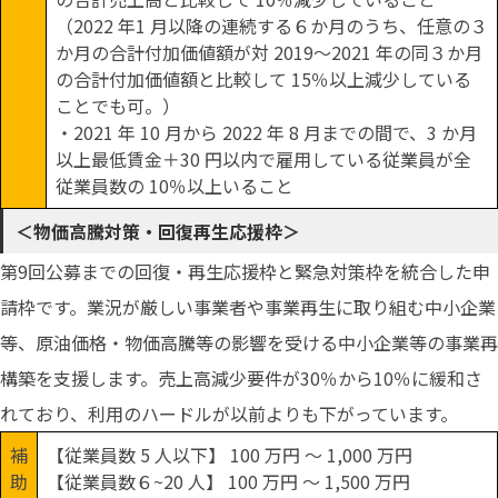
（2022 年1 月以降の連続する６か月のうち、任意の３
か月の合計付加価値額が対 2019～2021 年の同３か月
の合計付加価値額と比較して 15％以上減少している
ことでも可。）
・2021 年 10 月から 2022 年 8 月までの間で、3 か月
以上最低賃金＋30 円以内で雇用している従業員が全
従業員数の 10％以上いること
＜物価高騰対策・回復再生応援枠＞
第9回公募までの回復・再生応援枠と緊急対策枠を統合した申
請枠です。業況が厳しい事業者や事業再生に取り組む中小企業
等、原油価格・物価高騰等の影響を受ける中小企業等の事業再
構築を支援します。売上高減少要件が30％から10％に緩和さ
れており、利用のハードルが以前よりも下がっています。
補
【従業員数 5 人以下】 100 万円 ～ 1,000 万円
助
【従業員数６~20 人】 100 万円 ～ 1,500 万円