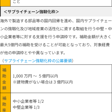
こと
＜サプライチェーン強靭化枠＞
海外で製造する部品等の国内回帰を進め、国内サプライチェー
ンの強靱化及び地域産業の活性化に資する取組を行う中堅・中
小企業者等に対する支援を行う申請枠です。補助金額が大きく
最大5億円の補助を受けることが可能となっており、対象経費
が他の申請枠とやや異なっています。
（
サプライチェーン強靭化枠の公募要領
）
補
助
1,000 万円 ～ ５億円以内
金
※建物費がない場合は３億円以内
額
補
中小企業者等 1/2
助
中堅企業等 1/3
率